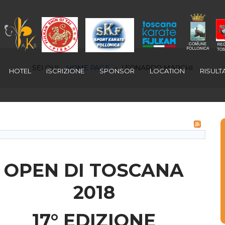
SEI QUI:
HOME PAGE
»
LEONARDO MARCHI
HOTEL
ISCRIZIONE
SPONSOR
LOCATION
RISULTA
OPEN DI TOSCANA
2018
17° EDIZIONE