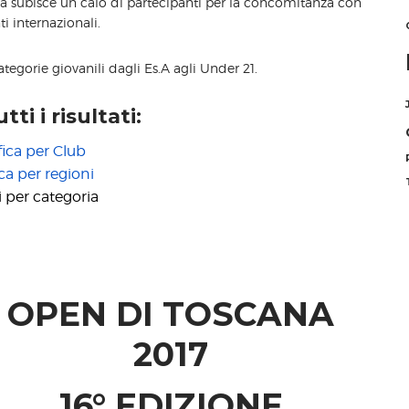
a subisce un calo di partecipanti per la concomitanza con
ti internazionali.
categorie giovanili dagli Es.A agli Under 21.
tti i risultati:
fica per Club
ica per regioni
i per categoria
OPEN DI TOSCANA
2017
16° EDIZIONE