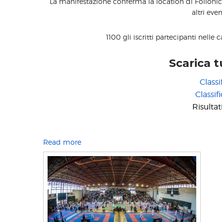
La manifestazione conferma la location di Follonic
altri even
1100 gli iscritti partecipanti nelle 
Scarica tu
Classi
Classif
Risultat
Read more