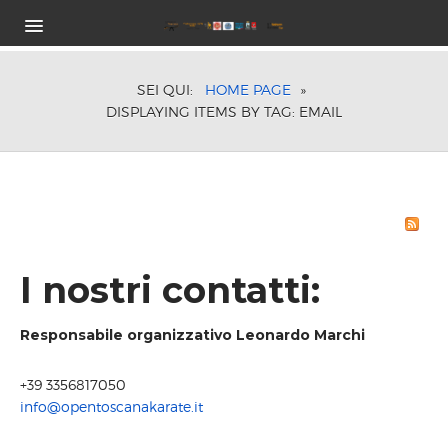
HOME
PROGRAMMA GARA
SEI QUI:
HOME PAGE
»
DISPLAYING ITEMS BY TAG: EMAIL
CLASSI E CATEGORIE DI PESO
COSTI ISCRIZIONE
ORARI DI GARA
TROFEI IN PALIO
HOTEL
ISCRIZIONE
I nostri contatti:
VIDEO ISTRUZIONI
SPONSOR
LOCATION
Responsabile organizzativo Leonardo Marchi
RISULTATI ON-LINE
EDIZIONI PRECEDENTI
+39 3356817050
info@opentoscanakarate.it
2018 FOLLONICA
2017 FOLLONICA