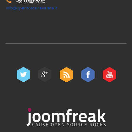
+39 3356817050
info@opentoscanakarate.it