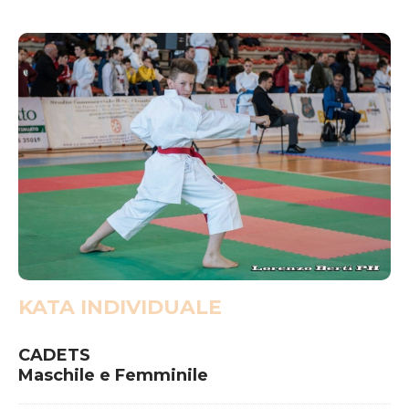
2016 FOLLONICA
2015 FOLLONICA
2014 FIRENZE
2013 LIVORNO
2012 FIRENZE
ABOUT US
COMITATO ORGANIZZATORE
CONTATTACI
KATA INDIVIDUALE
CADETS
Maschile e Femminile