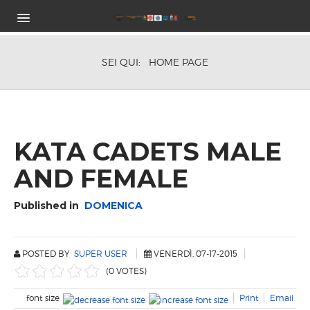
HOME
PROGRAMMA GARA
SEI QUI:
HOME PAGE
CLASSI E CATEGORIE DI PESO
COSTI ISCRIZIONE
ORARI DI GARA
TROFEI IN PALIO
KATA CADETS MALE
HOTEL
AND FEMALE
ISCRIZIONE
VIDEO ISTRUZIONI
Published in
DOMENICA
SPONSOR
LOCATION
RISULTATI ON-LINE
POSTED BY
SUPER USER
VENERDÌ, 07-17-2015
EDIZIONI PRECEDENTI
(0 VOTES)
2018 FOLLONICA
font size
Print
Email
2017 FOLLONICA