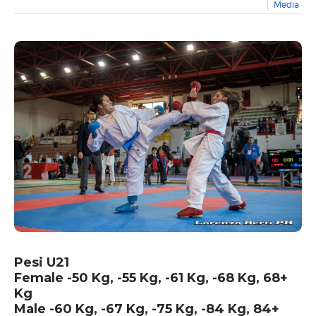
Media
2016 FOLLONICA
2015 FOLLONICA
2014 FIRENZE
2013 LIVORNO
2012 FIRENZE
ABOUT US
COMITATO ORGANIZZATORE
CONTATTACI
Pesi U21
Female -50 Kg, -55 Kg, -61 Kg, -68 Kg, 68+
Kg
Male -60 Kg, -67 Kg, -75 Kg, -84 Kg, 84+