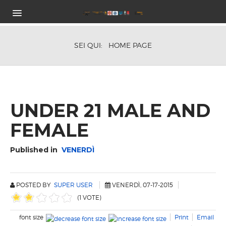
HOME
PROGRAMMA GARA
SEI QUI:
HOME PAGE
CLASSI E CATEGORIE DI PESO
COSTI ISCRIZIONE
ORARI DI GARA
TROFEI IN PALIO
UNDER 21 MALE AND
HOTEL
FEMALE
ISCRIZIONE
VIDEO ISTRUZIONI
Published in
VENERDÌ
SPONSOR
LOCATION
RISULTATI ON-LINE
POSTED BY
SUPER USER
VENERDÌ, 07-17-2015
EDIZIONI PRECEDENTI
(1 VOTE)
2018 FOLLONICA
font size
Print
Email
2017 FOLLONICA