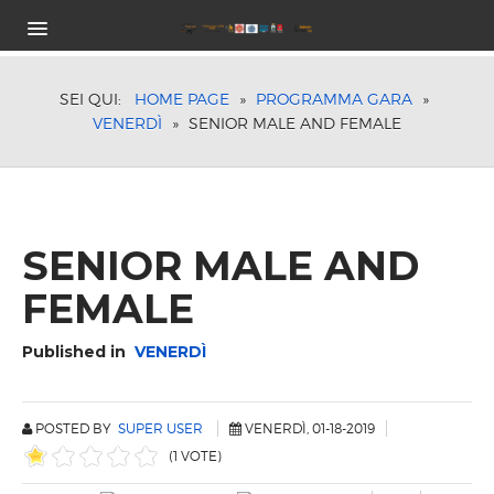
HOME
PROGRAMMA GARA
SEI QUI:
HOME PAGE
»
PROGRAMMA GARA
»
VENERDÌ
»
SENIOR MALE AND FEMALE
CLASSI E CATEGORIE DI PESO
COSTI ISCRIZIONE
ORARI DI GARA
TROFEI IN PALIO
HOTEL
SENIOR MALE AND
ISCRIZIONE
FEMALE
VIDEO ISTRUZIONI
SPONSOR
Published in
VENERDÌ
LOCATION
RISULTATI ON-LINE
EDIZIONI PRECEDENTI
POSTED BY
SUPER USER
VENERDÌ, 01-18-2019
2018 FOLLONICA
(1 VOTE)
2017 FOLLONICA