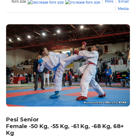
font size
Print
Email
2016 FOLLONICA
Media
2015 FOLLONICA
2014 FIRENZE
2013 LIVORNO
2012 FIRENZE
ABOUT US
COMITATO ORGANIZZATORE
CONTATTACI
Pesi Senior
Female -50 Kg, -55 Kg, -61 Kg, -68 Kg, 68+
Kg