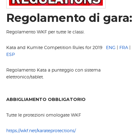
2016 FOLLONICA
Regolamento di gara:
2015 FOLLONICA
2014 FIRENZE
Regolamento WKF per tutte le classi.
2013 LIVORNO
2012 FIRENZE
Kata and Kumite Competition Rules for 2019
ENG
|
FRA
|
ABOUT US
ESP
COMITATO ORGANIZZATORE
CONTATTACI
Regolamento Kata a punteggio con sistema
elettronico/tablet.
ABBIGLIAMENTO OBBLIGATORIO
Tutte le protezioni omologate WKF
https://wkf.net/karateprotections/