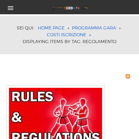
HOME
PROGRAMMA GARA
SEI QUI:
HOME PAGE
»
PROGRAMMA GARA
»
COSTI ISCRIZIONE
»
CLASSI E CATEGORIE DI PESO
DISPLAYING ITEMS BY TAG: REGOLAMENTO
COSTI ISCRIZIONE
ORARI DI GARA
TROFEI IN PALIO
HOTEL
ISCRIZIONE
VIDEO ISTRUZIONI
SPONSOR
LOCATION
RISULTATI ON-LINE
EDIZIONI PRECEDENTI
2018 FOLLONICA
2017 FOLLONICA