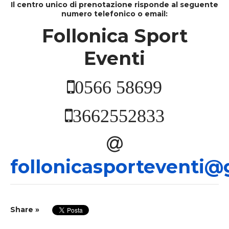
Il centro unico di prenotazione risponde al seguente
2016 FOLLONICA
numero telefonico o email:
2015 FOLLONICA
Follonica Sport
2014 FIRENZE
Eventi
2013 LIVORNO
2012 FIRENZE
ABOUT US
0566 58699
COMITATO ORGANIZZATORE
CONTATTACI
3662552833
follonicasporteventi
Share »