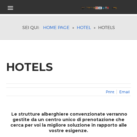
HOME
PROGRAMMA GARA
SEI QUI:
HOME PAGE
»
HOTEL
»
HOTELS
CLASSI E CATEGORIE DI PESO
COSTI ISCRIZIONE
ORARI DI GARA
TROFEI IN PALIO
HOTELS
HOTEL
ISCRIZIONE
VIDEO ISTRUZIONI
Print
Email
SPONSOR
LOCATION
RISULTATI ON-LINE
Le strutture alberghiere convenzionate verranno
EDIZIONI PRECEDENTI
gestite da un centro unico di prenotazione che
cerca per voi la migliore soluzione in rapporto alle
2018 FOLLONICA
vostre esigenze.
2017 FOLLONICA